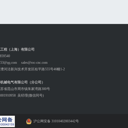
们
统工程（上海）有限公司
59540
3@qq.com sales@roc-cnc.com
漕河泾新兴技术开发区桂平路555号46幢1-2
密机械电气有限公司（分公司）
苏省昆山市周市镇朱家湾路300号
01910958 吴经理(微信同号)
沪公网安备 31010402003442号