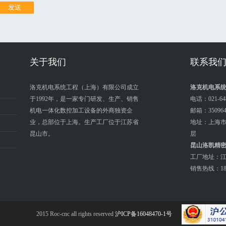
关于我们
联系我
洛克机电系统工程（上海）有限公司成立
洛克机电系
于1992年，是一家专门研发、生产、销售
电话：021-648
机电一体化数控加工设备的外商独资企
邮箱：3509645
业，总部位于上海。生产工厂位于江苏省
地址：上海市
昆山市。
层
昆山洛凯精
工厂地址：江
销售热线：180
2015 Roc-cnc all rights reserved
沪ICP备16048470-1号